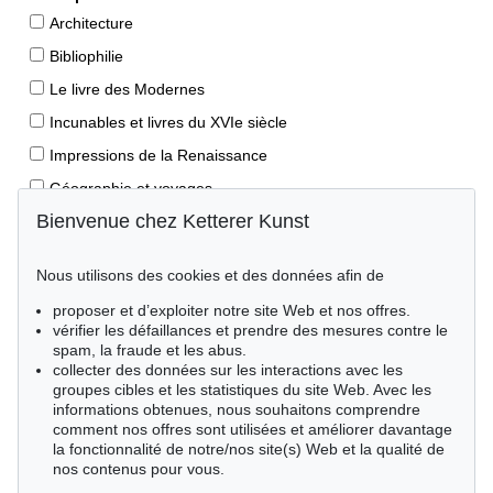
Architecture
Bibliophilie
Le livre des Modernes
Incunables et livres du XVIe siècle
Impressions de la Renaissance
Géographie et voyages
Bienvenue chez Ketterer Kunst
Éditions princeps
Manuscrits anciens
Nous utilisons des cookies et des données afin de
Autographes
proposer et d’exploiter notre site Web et nos offres.
Livres pour enfants
vérifier les défaillances et prendre des mesures contre le
spam, la fraude et les abus.
Style de vie
collecter des données sur les interactions avec les
Événements clés des sciences naturelles
groupes cibles et les statistiques du site Web. Avec les
informations obtenues, nous souhaitons comprendre
Littérature mondiale
comment nos offres sont utilisées et améliorer davantage
la fonctionnalité de notre/nos site(s) Web et la qualité de
Littérature économique
nos contenus pour vous.
Merveilles de la nature