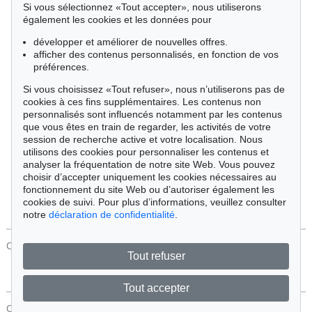
Si vous sélectionnez «Tout accepter», nous utiliserons
Cimélie
également les cookies et les données pour
développer et améliorer de nouvelles offres.
afficher des contenus personnalisés, en fonction de vos
Trier par:
préférences.
Si vous choisissez «Tout refuser», nous n’utiliserons pas de
cookies à ces fins supplémentaires. Les contenus non
Tous les objets
personnalisés sont influencés notamment par les contenus
Offres actuelles
que vous êtes en train de regarder, les activités de votre
Objets vendus
session de recherche active et votre localisation. Nous
utilisons des cookies pour personnaliser les contenus et
analyser la fréquentation de notre site Web. Vous pouvez
Chercher
choisir d’accepter uniquement les cookies nécessaires au
fonctionnement du site Web ou d’autoriser également les
cookies de suivi. Pour plus d’informations, veuillez consulter
notre
déclaration de confidentialité
.
CONTACT
Protection Des Données
Tout refuser
Tout accepter
CONTACT
Protection Des Données