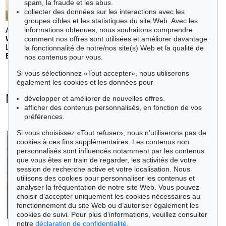
spam, la fraude et les abus.
collecter des données sur les interactions avec les
groupes cibles et les statistiques du site Web. Avec les
informations obtenues, nous souhaitons comprendre
Auction 611 - Lot 123000200
WILLI BAUMEISTER
comment nos offres sont utilisées et améliorer davantage
Landschaft mit rotem Bogen (Sommerfest)
, 1948
la fonctionnalité de notre/nos site(s) Web et la qualité de
Estimation:
€ 70,000
nos contenus pour vous.
Si vous sélectionnez «Tout accepter», nous utiliserons
également les cookies et les données pour
Morris Louis - Objets vendus
développer et améliorer de nouvelles offres.
afficher des contenus personnalisés, en fonction de vos
+
toutes les offres
préférences.
Si vous choisissez «Tout refuser», nous n’utiliserons pas de
cookies à ces fins supplémentaires. Les contenus non
personnalisés sont influencés notamment par les contenus
que vous êtes en train de regarder, les activités de votre
session de recherche active et votre localisation. Nous
utilisons des cookies pour personnaliser les contenus et
analyser la fréquentation de notre site Web. Vous pouvez
choisir d’accepter uniquement les cookies nécessaires au
fonctionnement du site Web ou d’autoriser également les
cookies de suivi. Pour plus d’informations, veuillez consulter
notre
déclaration de confidentialité
.