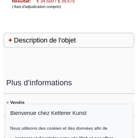
Résultat:
€ 34,500 / $ 39,675
( frais d'adjudication compris)
Description de l'objet
Plus d'informations
>
Vendre
vous souhaitez vendre un objet similaire?
Bienvenue chez Ketterer Kunst
>
Enregistrement sur
Nous utilisons des cookies et des données afin de
Heinrich von Zügel