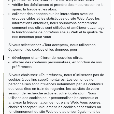
proposer et d’exploiter notre site Web et nos offres.
vérifier les défaillances et prendre des mesures contre le
>
Questions sur l´achat
spam, la fraude et les abus.
collecter des données sur les interactions avec les
groupes cibles et les statistiques du site Web. Avec les
>
Contacter l'expert
informations obtenues, nous souhaitons comprendre
comment nos offres sont utilisées et améliorer davantage
la fonctionnalité de notre/nos site(s) Web et la qualité de
nos contenus pour vous.
Si vous sélectionnez «Tout accepter», nous utiliserons
également les cookies et les données pour
Heinrich von Zügel - Objets vendus
développer et améliorer de nouvelles offres.
afficher des contenus personnalisés, en fonction de vos
+
toutes les offres
préférences.
Si vous choisissez «Tout refuser», nous n’utiliserons pas de
cookies à ces fins supplémentaires. Les contenus non
personnalisés sont influencés notamment par les contenus
que vous êtes en train de regarder, les activités de votre
session de recherche active et votre localisation. Nous
utilisons des cookies pour personnaliser les contenus et
analyser la fréquentation de notre site Web. Vous pouvez
choisir d’accepter uniquement les cookies nécessaires au
fonctionnement du site Web ou d’autoriser également les