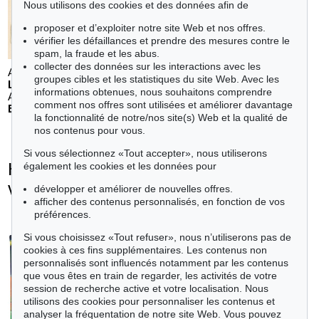
Nous utilisons des cookies et des données afin de
proposer et d’exploiter notre site Web et nos offres.
vérifier les défaillances et prendre des mesures contre le
spam, la fraude et les abus.
collecter des données sur les interactions avec les
Auction 610 - Lot 126000483
groupes cibles et les statistiques du site Web. Avec les
LYONEL FEININGER
informations obtenues, nous souhaitons comprendre
Alte Seebären
, 1919
comment nos offres sont utilisées et améliorer davantage
Estimation:
€ 2,500
la fonctionnalité de notre/nos site(s) Web et la qualité de
nos contenus pour vous.
Si vous sélectionnez «Tout accepter», nous utiliserons
Hermann Max Pechstein - Objets
également les cookies et les données pour
vendus
développer et améliorer de nouvelles offres.
afficher des contenus personnalisés, en fonction de vos
+
toutes les offres
préférences.
Si vous choisissez «Tout refuser», nous n’utiliserons pas de
cookies à ces fins supplémentaires. Les contenus non
personnalisés sont influencés notamment par les contenus
que vous êtes en train de regarder, les activités de votre
session de recherche active et votre localisation. Nous
utilisons des cookies pour personnaliser les contenus et
analyser la fréquentation de notre site Web. Vous pouvez