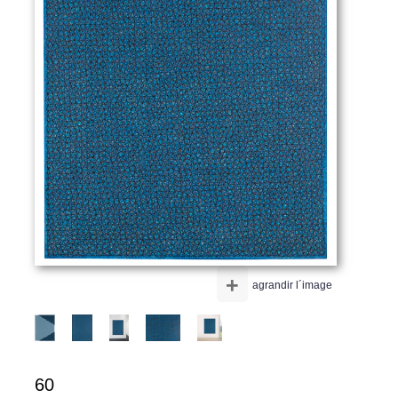
+
agrandir l´image
60