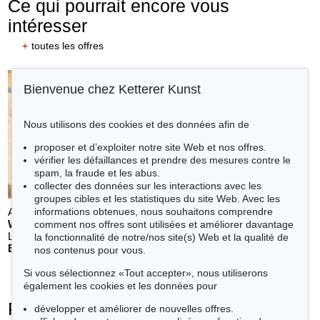
Ce qui pourrait encore vous
intéresser
+
toutes les offres
Bienvenue chez Ketterer Kunst
Nous utilisons des cookies et des données afin de
proposer et d’exploiter notre site Web et nos offres.
vérifier les défaillances et prendre des mesures contre le
spam, la fraude et les abus.
collecter des données sur les interactions avec les
groupes cibles et les statistiques du site Web. Avec les
Auction 611 - Lot 123000200
informations obtenues, nous souhaitons comprendre
WILLI BAUMEISTER
comment nos offres sont utilisées et améliorer davantage
Landschaft mit rotem Bogen (Sommerfest)
, 1948
la fonctionnalité de notre/nos site(s) Web et la qualité de
Estimation:
€ 70,000
nos contenus pour vous.
Si vous sélectionnez «Tout accepter», nous utiliserons
également les cookies et les données pour
Piero Dorazio - Objets vendus
développer et améliorer de nouvelles offres.