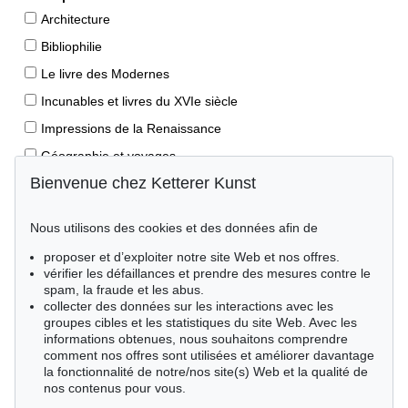
Architecture
Bibliophilie
Le livre des Modernes
Incunables et livres du XVIe siècle
Impressions de la Renaissance
Géographie et voyages
Bienvenue chez Ketterer Kunst
Éditions princeps
Manuscrits anciens
Nous utilisons des cookies et des données afin de
Autographes
proposer et d’exploiter notre site Web et nos offres.
Livres pour enfants
vérifier les défaillances et prendre des mesures contre le
spam, la fraude et les abus.
Style de vie
collecter des données sur les interactions avec les
Événements clés des sciences naturelles
groupes cibles et les statistiques du site Web. Avec les
informations obtenues, nous souhaitons comprendre
Littérature mondiale
comment nos offres sont utilisées et améliorer davantage
la fonctionnalité de notre/nos site(s) Web et la qualité de
Littérature économique
nos contenus pour vous.
Merveilles de la nature