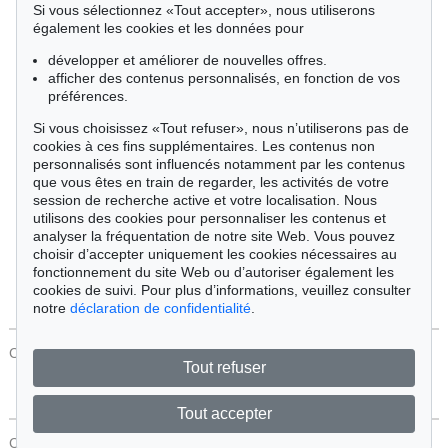
Si vous sélectionnez «Tout accepter», nous utiliserons
Cimélie
également les cookies et les données pour
développer et améliorer de nouvelles offres.
afficher des contenus personnalisés, en fonction de vos
Trier par:
préférences.
Si vous choisissez «Tout refuser», nous n’utiliserons pas de
cookies à ces fins supplémentaires. Les contenus non
Tous les objets
personnalisés sont influencés notamment par les contenus
Offres actuelles
que vous êtes en train de regarder, les activités de votre
Objets vendus
session de recherche active et votre localisation. Nous
utilisons des cookies pour personnaliser les contenus et
analyser la fréquentation de notre site Web. Vous pouvez
Chercher
choisir d’accepter uniquement les cookies nécessaires au
fonctionnement du site Web ou d’autoriser également les
cookies de suivi. Pour plus d’informations, veuillez consulter
notre
déclaration de confidentialité
.
CONTACT
Protection Des Données
Tout refuser
Tout accepter
CONTACT
Protection Des Données