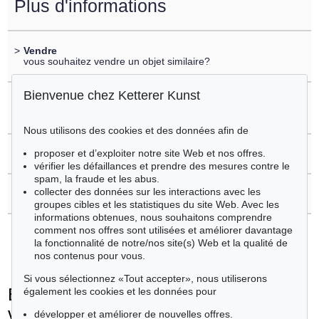
Plus d'informations
>
Vendre
vous souhaitez vendre un objet similaire?
Bienvenue chez Ketterer Kunst
>
Enregistrement sur
Ernst Ludwig Kirchner
Nous utilisons des cookies et des données afin de
proposer et d’exploiter notre site Web et nos offres.
>
Questions sur l´achat
vérifier les défaillances et prendre des mesures contre le
spam, la fraude et les abus.
collecter des données sur les interactions avec les
>
Contacter l'expert
groupes cibles et les statistiques du site Web. Avec les
informations obtenues, nous souhaitons comprendre
comment nos offres sont utilisées et améliorer davantage
la fonctionnalité de notre/nos site(s) Web et la qualité de
nos contenus pour vous.
Si vous sélectionnez «Tout accepter», nous utiliserons
Ernst Ludwig Kirchner - Objets
également les cookies et les données pour
vendus
développer et améliorer de nouvelles offres.