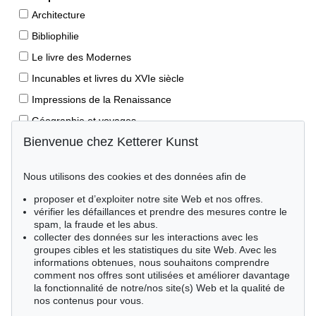
Architecture
Bibliophilie
Le livre des Modernes
Incunables et livres du XVIe siècle
Impressions de la Renaissance
Géographie et voyages
Bienvenue chez Ketterer Kunst
Éditions princeps
Manuscrits anciens
Nous utilisons des cookies et des données afin de
Autographes
proposer et d’exploiter notre site Web et nos offres.
Livres pour enfants
vérifier les défaillances et prendre des mesures contre le
spam, la fraude et les abus.
Style de vie
collecter des données sur les interactions avec les
Événements clés des sciences naturelles
groupes cibles et les statistiques du site Web. Avec les
informations obtenues, nous souhaitons comprendre
Littérature mondiale
comment nos offres sont utilisées et améliorer davantage
la fonctionnalité de notre/nos site(s) Web et la qualité de
Littérature économique
nos contenus pour vous.
Merveilles de la nature