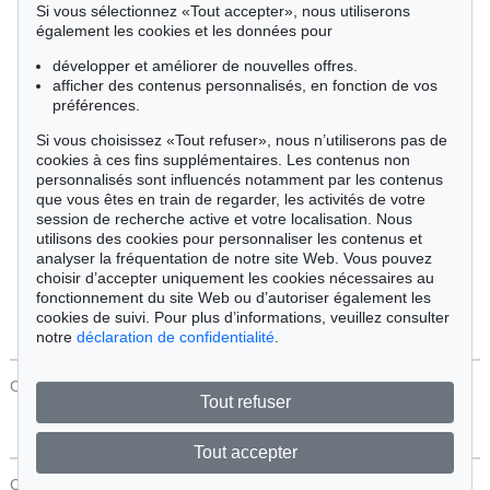
Si vous sélectionnez «Tout accepter», nous utiliserons
Cimélie
également les cookies et les données pour
développer et améliorer de nouvelles offres.
afficher des contenus personnalisés, en fonction de vos
Trier par:
préférences.
Si vous choisissez «Tout refuser», nous n’utiliserons pas de
cookies à ces fins supplémentaires. Les contenus non
Tous les objets
personnalisés sont influencés notamment par les contenus
Offres actuelles
que vous êtes en train de regarder, les activités de votre
Objets vendus
session de recherche active et votre localisation. Nous
utilisons des cookies pour personnaliser les contenus et
analyser la fréquentation de notre site Web. Vous pouvez
Chercher
choisir d’accepter uniquement les cookies nécessaires au
fonctionnement du site Web ou d’autoriser également les
cookies de suivi. Pour plus d’informations, veuillez consulter
notre
déclaration de confidentialité
.
CONTACT
Protection Des Données
Tout refuser
Tout accepter
CONTACT
Protection Des Données