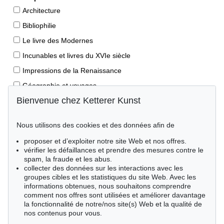
Architecture
Bibliophilie
Le livre des Modernes
Incunables et livres du XVIe siècle
Impressions de la Renaissance
Géographie et voyages
Bienvenue chez Ketterer Kunst
Éditions princeps
Manuscrits anciens
Nous utilisons des cookies et des données afin de
Autographes
proposer et d’exploiter notre site Web et nos offres.
Livres pour enfants
vérifier les défaillances et prendre des mesures contre le
spam, la fraude et les abus.
Style de vie
collecter des données sur les interactions avec les
Événements clés des sciences naturelles
groupes cibles et les statistiques du site Web. Avec les
informations obtenues, nous souhaitons comprendre
Littérature mondiale
comment nos offres sont utilisées et améliorer davantage
la fonctionnalité de notre/nos site(s) Web et la qualité de
Littérature économique
nos contenus pour vous.
Merveilles de la nature