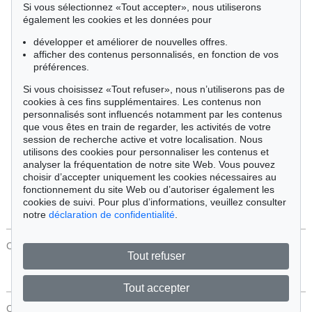
Si vous sélectionnez «Tout accepter», nous utiliserons
Cimélie
également les cookies et les données pour
développer et améliorer de nouvelles offres.
afficher des contenus personnalisés, en fonction de vos
Trier par:
préférences.
Si vous choisissez «Tout refuser», nous n’utiliserons pas de
cookies à ces fins supplémentaires. Les contenus non
Tous les objets
personnalisés sont influencés notamment par les contenus
Offres actuelles
que vous êtes en train de regarder, les activités de votre
Objets vendus
session de recherche active et votre localisation. Nous
utilisons des cookies pour personnaliser les contenus et
analyser la fréquentation de notre site Web. Vous pouvez
Chercher
choisir d’accepter uniquement les cookies nécessaires au
fonctionnement du site Web ou d’autoriser également les
cookies de suivi. Pour plus d’informations, veuillez consulter
notre
déclaration de confidentialité
.
CONTACT
Protection Des Données
Tout refuser
Tout accepter
CONTACT
Protection Des Données