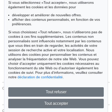
Si vous sélectionnez «Tout accepter», nous utiliserons
Cimélie
également les cookies et les données pour
développer et améliorer de nouvelles offres.
afficher des contenus personnalisés, en fonction de vos
Trier par:
préférences.
Si vous choisissez «Tout refuser», nous n’utiliserons pas de
cookies à ces fins supplémentaires. Les contenus non
Tous les objets
personnalisés sont influencés notamment par les contenus
Offres actuelles
que vous êtes en train de regarder, les activités de votre
Objets vendus
session de recherche active et votre localisation. Nous
utilisons des cookies pour personnaliser les contenus et
analyser la fréquentation de notre site Web. Vous pouvez
Chercher
choisir d’accepter uniquement les cookies nécessaires au
fonctionnement du site Web ou d’autoriser également les
cookies de suivi. Pour plus d’informations, veuillez consulter
notre
déclaration de confidentialité
.
CONTACT
Protection Des Données
Tout refuser
Tout accepter
CONTACT
Protection Des Données