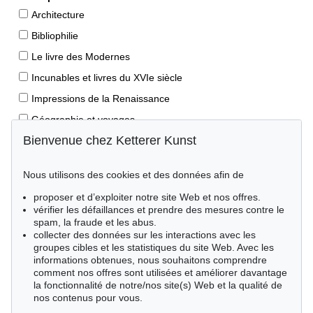
Architecture
Bibliophilie
Le livre des Modernes
Incunables et livres du XVIe siècle
Impressions de la Renaissance
Géographie et voyages
Bienvenue chez Ketterer Kunst
Éditions princeps
Manuscrits anciens
Nous utilisons des cookies et des données afin de
Autographes
proposer et d’exploiter notre site Web et nos offres.
Livres pour enfants
vérifier les défaillances et prendre des mesures contre le
spam, la fraude et les abus.
Style de vie
collecter des données sur les interactions avec les
Événements clés des sciences naturelles
groupes cibles et les statistiques du site Web. Avec les
informations obtenues, nous souhaitons comprendre
Littérature mondiale
comment nos offres sont utilisées et améliorer davantage
la fonctionnalité de notre/nos site(s) Web et la qualité de
Littérature économique
nos contenus pour vous.
Merveilles de la nature