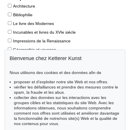
Architecture
Bibliophilie
Le livre des Modernes
Incunables et livres du XVIe siècle
Impressions de la Renaissance
Géographie et voyages
Bienvenue chez Ketterer Kunst
Éditions princeps
Manuscrits anciens
Nous utilisons des cookies et des données afin de
Autographes
proposer et d’exploiter notre site Web et nos offres.
Livres pour enfants
vérifier les défaillances et prendre des mesures contre le
spam, la fraude et les abus.
Style de vie
collecter des données sur les interactions avec les
Événements clés des sciences naturelles
groupes cibles et les statistiques du site Web. Avec les
informations obtenues, nous souhaitons comprendre
Littérature mondiale
comment nos offres sont utilisées et améliorer davantage
la fonctionnalité de notre/nos site(s) Web et la qualité de
Littérature économique
nos contenus pour vous.
Merveilles de la nature