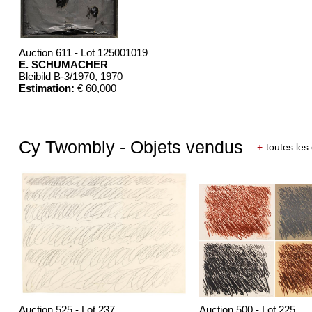
Auction 611 - Lot 125001019
E. SCHUMACHER
Bleibild B-3/1970
, 1970
Estimation:
€ 60,000
Cy Twombly - Objets vendus
+
toutes les 
Auction 525 - Lot 237
Auction 500 - Lot 225