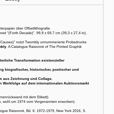
terpapier über Offsetlithografie.
et "(Forth Decade)". 99,9 x 69,7 cm (39,3 x 27,4 in),
ite Causes)" nutzt Twombly unnummerierte Probedrucke
mbly
. A Catalogue Raisonné of The Printed Graphik
erliche Transformation existenzieller
g biografischer, historischer, poetischer und
ion aus Zeichnung und Collage.
igen Werkfolge auf dem internationalen Auktionsmarkt
menrückwand mit dem Etikett).
n, wohl um 1974 vom Vorgenannten erworben).
logue Raisonné, Bd. 6: 1972-1979, New York 2016, S.