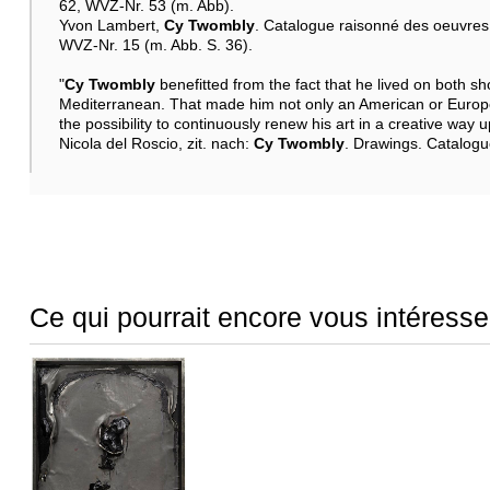
62, WVZ-Nr. 53 (m. Abb).
Yvon Lambert,
Cy Twombly
. Catalogue raisonné des oeuvres 
WVZ-Nr. 15 (m. Abb. S. 36).
"
Cy Twombly
benefitted from the fact that he lived on both sho
Mediterranean. That made him not only an American or Europea
the possibility to continuously renew his art in a creative way up 
Nicola del Roscio, zit. nach:
Cy Twombly
. Drawings. Catalogu
Ce qui pourrait encore vous intéresse