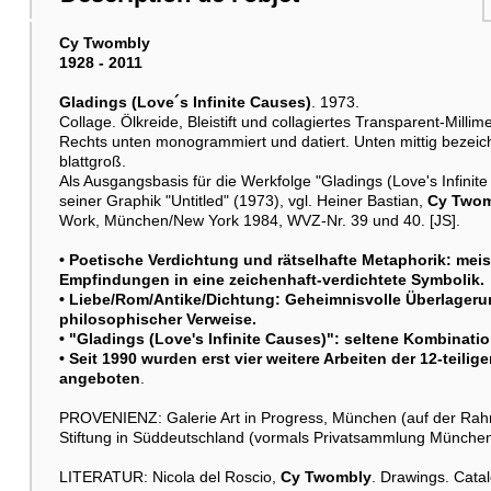
Cy Twombly
1928 - 2011
Gladings (Love´s Infinite Causes)
. 1973.
Collage. Ölkreide, Bleistift und collagiertes Transparent-Millime
Rechts unten monogrammiert und datiert. Unten mittig bezeichn
blattgroß.
Als Ausgangsbasis für die Werkfolge "Gladings (Love's Infin
seiner Graphik "Untitled" (1973), vgl. Heiner Bastian,
Cy Two
Work, München/New York 1984, WVZ-Nr. 39 und 40. [JS].
• Poetische Verdichtung und rätselhafte Metaphorik: meist
Empfindungen in eine zeichenhaft-verdichtete Symbolik.
• Liebe/Rom/Antike/Dichtung: Geheimnisvolle Überlagerun
philosophischer Verweise.
• "Gladings (Love's Infinite Causes)": seltene Kombinat
• Seit 1990 wurden erst vier weitere Arbeiten der 12-teil
angeboten
.
PROVENIENZ: Galerie Art in Progress, München (auf der Rah
Stiftung in Süddeutschland (vormals Privatsammlung Münche
LITERATUR: Nicola del Roscio,
Cy Twombly
. Drawings. Cata