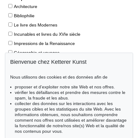
Architecture
Bibliophilie
Le livre des Modernes
Incunables et livres du XVIe siècle
Impressions de la Renaissance
Géographie et voyages
Bienvenue chez Ketterer Kunst
Éditions princeps
Manuscrits anciens
Nous utilisons des cookies et des données afin de
Autographes
proposer et d’exploiter notre site Web et nos offres.
Livres pour enfants
vérifier les défaillances et prendre des mesures contre le
spam, la fraude et les abus.
Style de vie
collecter des données sur les interactions avec les
Événements clés des sciences naturelles
groupes cibles et les statistiques du site Web. Avec les
informations obtenues, nous souhaitons comprendre
Littérature mondiale
comment nos offres sont utilisées et améliorer davantage
la fonctionnalité de notre/nos site(s) Web et la qualité de
Littérature économique
nos contenus pour vous.
Merveilles de la nature