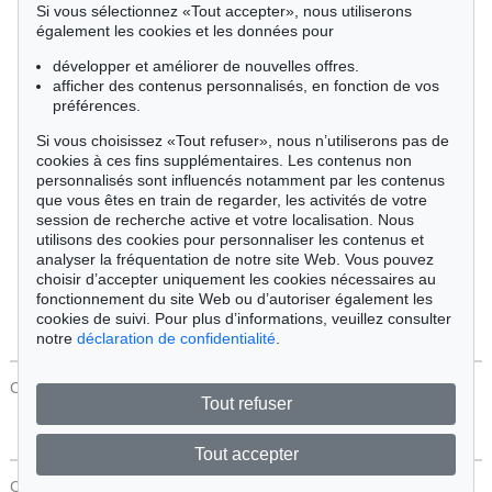
Si vous sélectionnez «Tout accepter», nous utiliserons
Cimélie
également les cookies et les données pour
développer et améliorer de nouvelles offres.
afficher des contenus personnalisés, en fonction de vos
Trier par:
préférences.
Si vous choisissez «Tout refuser», nous n’utiliserons pas de
cookies à ces fins supplémentaires. Les contenus non
Tous les objets
personnalisés sont influencés notamment par les contenus
Offres actuelles
que vous êtes en train de regarder, les activités de votre
Objets vendus
session de recherche active et votre localisation. Nous
utilisons des cookies pour personnaliser les contenus et
analyser la fréquentation de notre site Web. Vous pouvez
Chercher
choisir d’accepter uniquement les cookies nécessaires au
fonctionnement du site Web ou d’autoriser également les
cookies de suivi. Pour plus d’informations, veuillez consulter
notre
déclaration de confidentialité
.
CONTACT
Protection Des Données
Tout refuser
Tout accepter
CONTACT
Protection Des Données