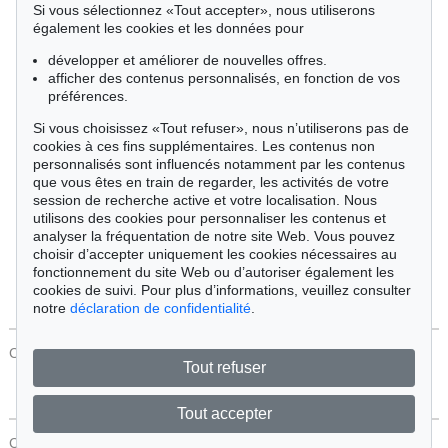
Si vous sélectionnez «Tout accepter», nous utiliserons
Cimélie
également les cookies et les données pour
développer et améliorer de nouvelles offres.
afficher des contenus personnalisés, en fonction de vos
Trier par:
préférences.
Si vous choisissez «Tout refuser», nous n’utiliserons pas de
cookies à ces fins supplémentaires. Les contenus non
Tous les objets
personnalisés sont influencés notamment par les contenus
Offres actuelles
que vous êtes en train de regarder, les activités de votre
Objets vendus
session de recherche active et votre localisation. Nous
utilisons des cookies pour personnaliser les contenus et
analyser la fréquentation de notre site Web. Vous pouvez
Chercher
choisir d’accepter uniquement les cookies nécessaires au
fonctionnement du site Web ou d’autoriser également les
cookies de suivi. Pour plus d’informations, veuillez consulter
notre
déclaration de confidentialité
.
CONTACT
Protection Des Données
Tout refuser
Tout accepter
CONTACT
Protection Des Données