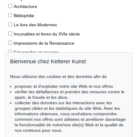
Architecture
Bibliophilie
Le livre des Modernes
Incunables et livres du XVIe siècle
Impressions de la Renaissance
Géographie et voyages
Bienvenue chez Ketterer Kunst
Éditions princeps
Manuscrits anciens
Nous utilisons des cookies et des données afin de
Autographes
proposer et d’exploiter notre site Web et nos offres.
Livres pour enfants
vérifier les défaillances et prendre des mesures contre le
spam, la fraude et les abus.
Style de vie
collecter des données sur les interactions avec les
Événements clés des sciences naturelles
groupes cibles et les statistiques du site Web. Avec les
informations obtenues, nous souhaitons comprendre
Littérature mondiale
comment nos offres sont utilisées et améliorer davantage
la fonctionnalité de notre/nos site(s) Web et la qualité de
Littérature économique
nos contenus pour vous.
Merveilles de la nature