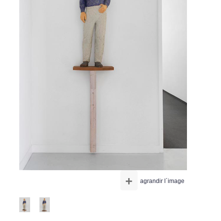
+
agrandir l´image