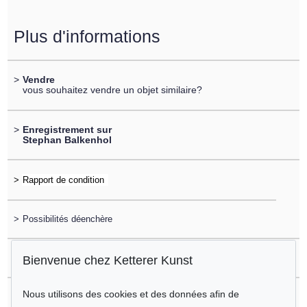
Plus d'informations
>
Vendre
vous souhaitez vendre un objet similaire?
>
Enregistrement sur
Stephan Balkenhol
>
>
Possibilités déenchère
>
Enchère par téléphone / Enchère écrite
Bienvenue chez Ketterer Kunst
Nous utilisons des cookies et des données afin de
>
Questions sur l´achat