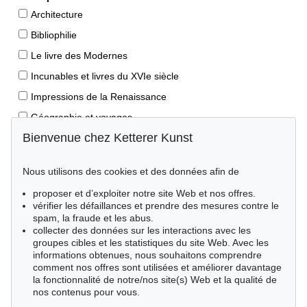
Architecture
Bibliophilie
Le livre des Modernes
Incunables et livres du XVIe siècle
Impressions de la Renaissance
Géographie et voyages
Bienvenue chez Ketterer Kunst
Éditions princeps
Manuscrits anciens
Nous utilisons des cookies et des données afin de
Autographes
proposer et d’exploiter notre site Web et nos offres.
Livres pour enfants
vérifier les défaillances et prendre des mesures contre le
spam, la fraude et les abus.
Style de vie
collecter des données sur les interactions avec les
Événements clés des sciences naturelles
groupes cibles et les statistiques du site Web. Avec les
informations obtenues, nous souhaitons comprendre
Littérature mondiale
comment nos offres sont utilisées et améliorer davantage
la fonctionnalité de notre/nos site(s) Web et la qualité de
Littérature économique
nos contenus pour vous.
Merveilles de la nature