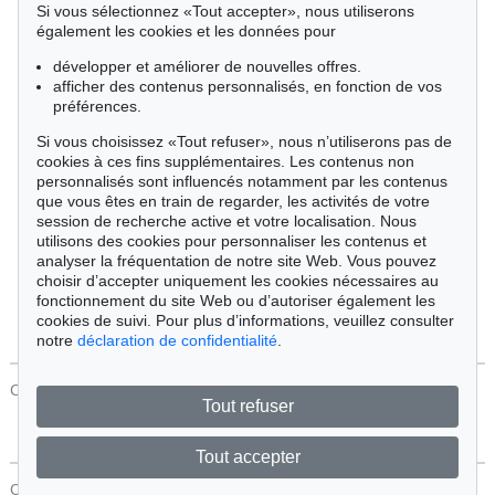
Si vous sélectionnez «Tout accepter», nous utiliserons
Cimélie
également les cookies et les données pour
développer et améliorer de nouvelles offres.
afficher des contenus personnalisés, en fonction de vos
Trier par:
préférences.
Si vous choisissez «Tout refuser», nous n’utiliserons pas de
cookies à ces fins supplémentaires. Les contenus non
Tous les objets
personnalisés sont influencés notamment par les contenus
Offres actuelles
que vous êtes en train de regarder, les activités de votre
Objets vendus
session de recherche active et votre localisation. Nous
utilisons des cookies pour personnaliser les contenus et
analyser la fréquentation de notre site Web. Vous pouvez
Chercher
choisir d’accepter uniquement les cookies nécessaires au
fonctionnement du site Web ou d’autoriser également les
cookies de suivi. Pour plus d’informations, veuillez consulter
notre
déclaration de confidentialité
.
CONTACT
Protection Des Données
Tout refuser
Tout accepter
CONTACT
Protection Des Données