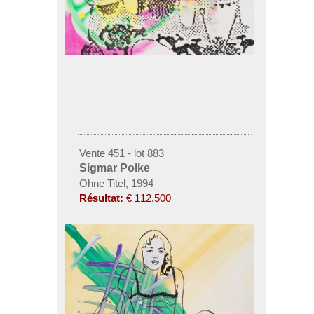
Vente 451 - lot 883
Sigmar Polke
Ohne Titel, 1994
Résultat:
€ 112,500