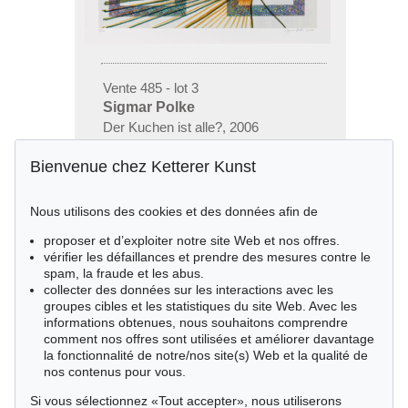
Vente 485 - lot 3
Sigmar Polke
Der Kuchen ist alle?, 2006
Résultat:
€ 28,750
Bienvenue chez Ketterer Kunst
Nous utilisons des cookies et des données afin de
proposer et d’exploiter notre site Web et nos offres.
vérifier les défaillances et prendre des mesures contre le
spam, la fraude et les abus.
collecter des données sur les interactions avec les
groupes cibles et les statistiques du site Web. Avec les
informations obtenues, nous souhaitons comprendre
comment nos offres sont utilisées et améliorer davantage
la fonctionnalité de notre/nos site(s) Web et la qualité de
nos contenus pour vous.
Si vous sélectionnez «Tout accepter», nous utiliserons