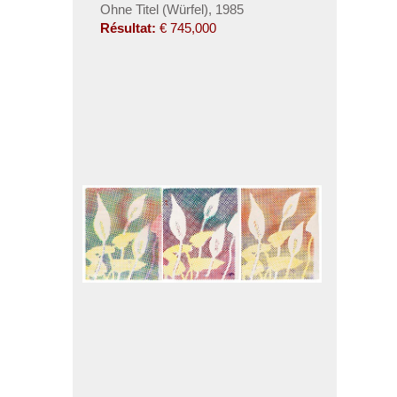
Ohne Titel (Würfel), 1985
Résultat:
€ 745,000