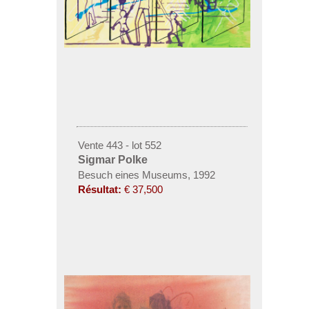
Vente 443 - lot 552
Sigmar Polke
Besuch eines Museums, 1992
Résultat:
€ 37,500