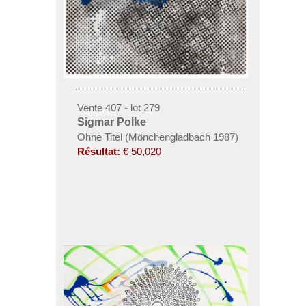
Vente 407 - lot 279
Sigmar Polke
Ohne Titel (Mönchengladbach 1987)
Résultat:
€ 50,020