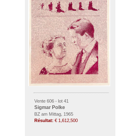
Vente 606 - lot 41
Sigmar Polke
BZ am Mittag, 1965
Résultat:
€ 1,612,500