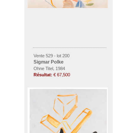
Vente 529 - lot 200
Sigmar Polke
Ohne Titel, 1984
Résultat:
€ 67,500