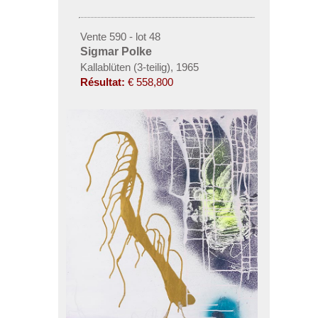
Vente 590 - lot 48
Sigmar Polke
Kallablüten (3-teilig), 1965
Résultat:
€ 558,800