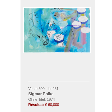
Vente 500 - lot 251
Sigmar Polke
Ohne Titel, 1974
Résultat:
€ 60,000