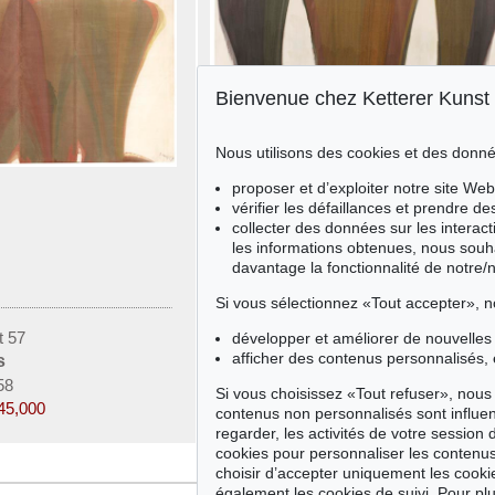
Bienvenue chez Ketterer Kunst
Nous utilisons des cookies et des donné
proposer et d’exploiter notre site Web
vérifier les défaillances et prendre d
collecter des données sur les interact
les informations obtenues, nous souh
davantage la fonctionnalité de notre/
Si vous sélectionnez «Tout accepter», n
t 57
Vente 606 - lot 17
développer et améliorer de nouvelles 
afficher des contenus personnalisés, 
s
Morris Louis
58
Dalet Chet, 1958
Si vous choisissez «Tout refuser», nous 
45,000
Résultat:
€ 619,200
contenus non personnalisés sont influe
regarder, les activités de votre session 
cookies pour personnaliser les contenus
choisir d’accepter uniquement les cook
également les cookies de suivi. Pour plu