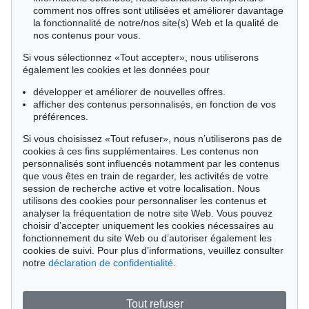
comment nos offres sont utilisées et améliorer davantage
la fonctionnalité de notre/nos site(s) Web et la qualité de
nos contenus pour vous.
Si vous sélectionnez «Tout accepter», nous utiliserons
également les cookies et les données pour
développer et améliorer de nouvelles offres.
afficher des contenus personnalisés, en fonction de vos
préférences.
Si vous choisissez «Tout refuser», nous n’utiliserons pas de
cookies à ces fins supplémentaires. Les contenus non
personnalisés sont influencés notamment par les contenus
que vous êtes en train de regarder, les activités de votre
session de recherche active et votre localisation. Nous
utilisons des cookies pour personnaliser les contenus et
analyser la fréquentation de notre site Web. Vous pouvez
Vente 560 - lot 7
choisir d’accepter uniquement les cookies nécessaires au
Imi Knoebel
fonctionnement du site Web ou d’autoriser également les
Kadmiumrot R (R1-R6), 1975
cookies de suivi. Pour plus d’informations, veuillez consulter
Résultat:
€ 190,500
notre
déclaration de confidentialité
.
Tout refuser