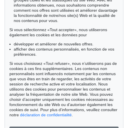
groupes cibles et les statistiques du site Web. Avec les
informations obtenues, nous souhaitons comprendre
comment nos offres sont utilisées et améliorer davantage
la fonctionnalité de notre/nos site(s) Web et la qualité de
nos contenus pour vous.
Si vous sélectionnez «Tout accepter», nous utiliserons
également les cookies et les données pour
développer et améliorer de nouvelles offres.
afficher des contenus personnalisés, en fonction de vos
préférences.
Si vous choisissez «Tout refuser», nous n’utiliserons pas de
cookies à ces fins supplémentaires. Les contenus non
personnalisés sont influencés notamment par les contenus
que vous êtes en train de regarder, les activités de votre
session de recherche active et votre localisation. Nous
utilisons des cookies pour personnaliser les contenus et
analyser la fréquentation de notre site Web. Vous pouvez
Vente 611 - lot 126000568
choisir d’accepter uniquement les cookies nécessaires au
Cy Twombly
fonctionnement du site Web ou d’autoriser également les
Gladings (Love´s Infinite Causes)
,
1973
cookies de suivi. Pour plus d’informations, veuillez consulter
Estimation:
€ 70,000
notre
déclaration de confidentialité
.