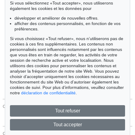
Si vous sélectionnez «Tout accepter», nous utiliserons
Cimélie
également les cookies et les données pour
développer et améliorer de nouvelles offres.
afficher des contenus personnalisés, en fonction de vos
Trier par:
préférences.
Si vous choisissez «Tout refuser», nous n’utiliserons pas de
cookies à ces fins supplémentaires. Les contenus non
Tous les objets
personnalisés sont influencés notamment par les contenus
Offres actuelles
que vous êtes en train de regarder, les activités de votre
Objets vendus
session de recherche active et votre localisation. Nous
utilisons des cookies pour personnaliser les contenus et
analyser la fréquentation de notre site Web. Vous pouvez
Chercher
choisir d’accepter uniquement les cookies nécessaires au
fonctionnement du site Web ou d’autoriser également les
cookies de suivi. Pour plus d’informations, veuillez consulter
notre
déclaration de confidentialité
.
CONTACT
Protection Des Données
Tout refuser
Tout accepter
CONTACT
Protection Des Données