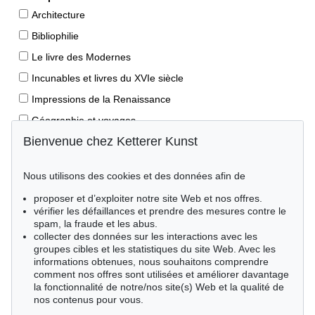
Architecture
Bibliophilie
Le livre des Modernes
Incunables et livres du XVIe siècle
Impressions de la Renaissance
Géographie et voyages
Bienvenue chez Ketterer Kunst
Éditions princeps
Manuscrits anciens
Nous utilisons des cookies et des données afin de
Autographes
proposer et d’exploiter notre site Web et nos offres.
Livres pour enfants
vérifier les défaillances et prendre des mesures contre le
spam, la fraude et les abus.
Style de vie
collecter des données sur les interactions avec les
Événements clés des sciences naturelles
groupes cibles et les statistiques du site Web. Avec les
informations obtenues, nous souhaitons comprendre
Littérature mondiale
comment nos offres sont utilisées et améliorer davantage
la fonctionnalité de notre/nos site(s) Web et la qualité de
Littérature économique
nos contenus pour vous.
Merveilles de la nature