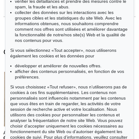
vérifier les défaillances et prendre des mesures contre le
spam, la fraude et les abus.
>
Contacter l'expert
collecter des données sur les interactions avec les
groupes cibles et les statistiques du site Web. Avec les
informations obtenues, nous souhaitons comprendre
comment nos offres sont utilisées et améliorer davantage
la fonctionnalité de notre/nos site(s) Web et la qualité de
nos contenus pour vous.
Günther Uecker - Objets vendus
Si vous sélectionnez «Tout accepter», nous utiliserons
également les cookies et les données pour
+
toutes les offres
développer et améliorer de nouvelles offres.
afficher des contenus personnalisés, en fonction de vos
préférences.
Si vous choisissez «Tout refuser», nous n’utiliserons pas de
cookies à ces fins supplémentaires. Les contenus non
personnalisés sont influencés notamment par les contenus
que vous êtes en train de regarder, les activités de votre
session de recherche active et votre localisation. Nous
utilisons des cookies pour personnaliser les contenus et
analyser la fréquentation de notre site Web. Vous pouvez
choisir d’accepter uniquement les cookies nécessaires au
fonctionnement du site Web ou d’autoriser également les
Auction 425 - Lot 816
Auction 496 - Lot 169
cookies de suivi. Pour plus d’informations, veuillez consulter
GÜNTHER UECKER
GÜNTHER UECKER